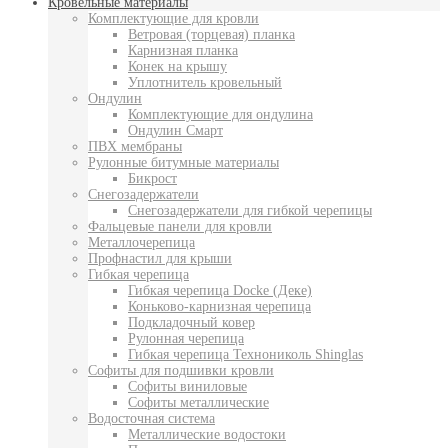
Кровельные материалы
Комплектующие для кровли
Ветровая (торцевая) планка
Карнизная планка
Конек на крышу
Уплотнитель кровельный
Ондулин
Комплектующие для ондулина
Ондулин Смарт
ПВХ мембраны
Рулонные битумные материалы
Бикрост
Снегозадержатели
Снегозадержатели для гибкой черепицы
Фальцевые панели для кровли
Металлочерепица
Профнастил для крыши
Гибкая черепица
Гибкая черепица Docke (Деке)
Коньково-карнизная черепица
Подкладочный ковер
Рулонная черепица
Гибкая черепица Технониколь Shinglas
Софиты для подшивки кровли
Софиты виниловые
Софиты металлические
Водосточная система
Металлические водостоки