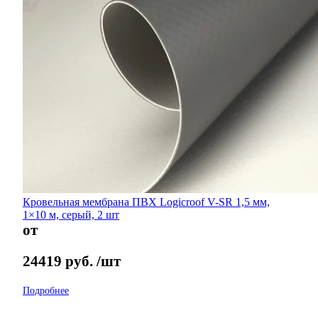
Кровельная мембрана ПВХ Logicroof V-SR 1,5 мм,
1×10 м, серый, 2 шт
от
24419
руб.
/шт
Подробнее