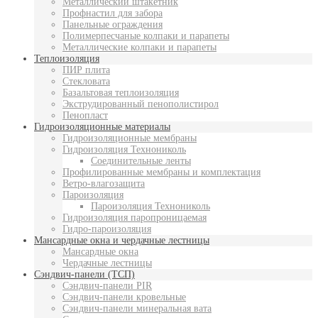
Металлический штакетник
Профнастил для забора
Панельные ограждения
Полимерпесчаные колпаки и парапеты
Металлические колпаки и парапеты
Теплоизоляция
ПИР плита
Стекловата
Базальтовая теплоизоляция
Экструдированный пенополистирол
Пенопласт
Гидроизоляционные материалы
Гидроизоляционные мембраны
Гидроизоляция Технониколь
Соединительные ленты
Профилированные мембраны и комплектация
Ветро-влагозащита
Пароизоляция
Пароизоляция Технониколь
Гидроизоляция паропроницаемая
Гидро-пароизоляция
Мансардные окна и чердачные лестницы
Мансардные окна
Чердачные лестницы
Сэндвич-панели (ТСП)
Сэндвич-панели PIR
Сэндвич-панели кровельные
Сэндвич-панели минеральная вата