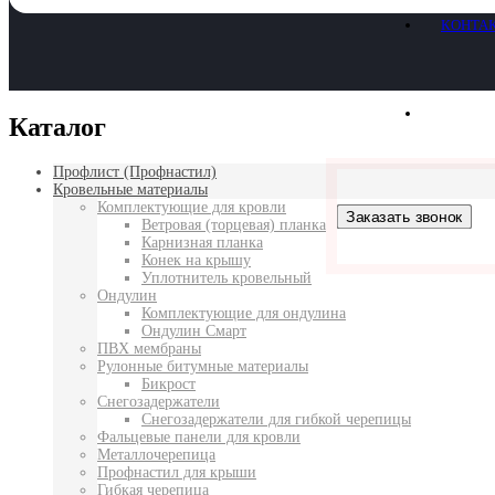
КОНТА
Каталог
Профлист (Профнастил)
Кровельные материалы
Комплектующие для кровли
Заказать звонок
Ветровая (торцевая) планка
Карнизная планка
Конек на крышу
Уплотнитель кровельный
Ондулин
Комплектующие для ондулина
Ондулин Смарт
ПВХ мембраны
Рулонные битумные материалы
Бикрост
Снегозадержатели
Снегозадержатели для гибкой черепицы
Фальцевые панели для кровли
Металлочерепица
Профнастил для крыши
Гибкая черепица