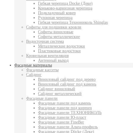
Гибкая черепица Docke (Деке)
Коньково-карнизная черепица
Подкладочный ковер
Рулонная черепица
Гибкая черепица Технониколь Shinglas
Софиты для подшивки кровли
Софиты виниловые
Софиты металлические
Водосточная система
Металлические водостоки
Пластиковые водостоки
Кровельная вентиляция
Антенный выход
Фасадные материалы
Фасадные кассеты
Сайдинг
Виниловый сайдинг под дерево
Виниловый сайдинг под камень
Сайдинг виниловый
Сайдинг металлический
Фасадные панели
Фасадные панели под камень
Фасадные панели под кирпич
Фасадные панели ТЕХНОНИКОЛЬ
Фасадные панели Ю-пласт
Фасадные панели FineBer
Фасадные панели Альта-профиль
Фасадные панели Döcke (Деке)