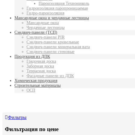
Пароизоляция Технониколь
Гидроизоляция паропроницаемая
Гидро-пароизоляция
Мансардные окна и чердачные лестницы
Мансардные окна
Чердачные лестницы
Сэндвич-панели (ТСП)
Сэндвич-панели PIR
Сэндвич-панели кровельные
Сэндвич-панели минеральная вата
Сэндвич-панели стеновые
Продукция из ДПК
Грядочная доска
Заборная доска
Террасная доска
Фасадные панели из ДПК
Химическая продукция
Строительные материалы
ОСП
Фильтры
Фильтрация по цене