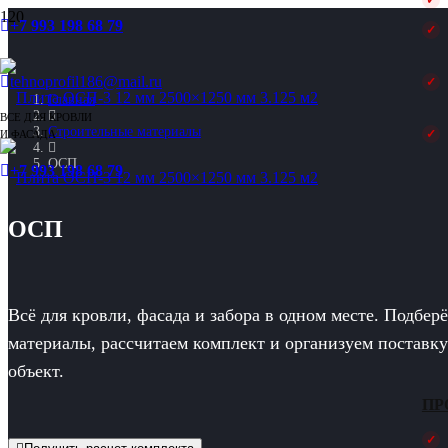
+7 993 198 68 79
tehnoprofil186@mail.ru
Главная
ВСЕ ДЛЯ КРОВЛИ
Строительные материалы
И ФАСАДА
ОСП
+7 993 198 68 79
ОСП
Всё для кровли, фасада и забора в одном месте. Подбер
материалы, рассчитаем комплект и организуем поставк
объект.
ПР