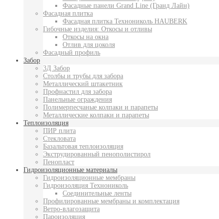
Фасадные панели Grand Line (Гранд Лайн)
Фасадная плитка
Фасадная плитка Технониколь HAUBERK
Гибочные изделия: Откосы и отливы
Откосы на окна
Отлив для цоколя
Фасадный профиль
Забор
3Д Забор
Столбы и трубы для забора
Металлический штакетник
Профнастил для забора
Панельные ограждения
Полимерпесчаные колпаки и парапеты
Металлические колпаки и парапеты
Теплоизоляция
ПИР плита
Стекловата
Базальтовая теплоизоляция
Экструдированный пенополистирол
Пенопласт
Гидроизоляционные материалы
Гидроизоляционные мембраны
Гидроизоляция Технониколь
Соединительные ленты
Профилированные мембраны и комплектация
Ветро-влагозащита
Пароизоляция