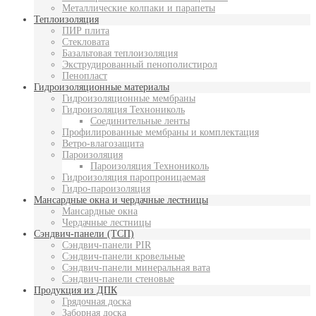
Металлические колпаки и парапеты
Теплоизоляция
ПИР плита
Стекловата
Базальтовая теплоизоляция
Экструдированный пенополистирол
Пенопласт
Гидроизоляционные материалы
Гидроизоляционные мембраны
Гидроизоляция Технониколь
Соединительные ленты
Профилированные мембраны и комплектация
Ветро-влагозащита
Пароизоляция
Пароизоляция Технониколь
Гидроизоляция паропроницаемая
Гидро-пароизоляция
Мансардные окна и чердачные лестницы
Мансардные окна
Чердачные лестницы
Сэндвич-панели (ТСП)
Сэндвич-панели PIR
Сэндвич-панели кровельные
Сэндвич-панели минеральная вата
Сэндвич-панели стеновые
Продукция из ДПК
Грядочная доска
Заборная доска