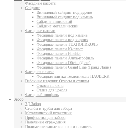
Фасадные кассеты
Сайдинг
Виниловый сайдинг под дерево
Виниловый сайдинг под камень
Сайдинг виниловый
Сайдинг металлический
Фасадные панели
Фасадные панели под камень
Фасадные панели под кирпич
Фасадные панели ТЕХНОНИКОЛЬ
Фасадные панели Ю-пласт
Фасадные панели FineBer
Фасадные панели Альта-профиль
Фасадные панели Döcke (Деке)
Фасадные панели Grand Line (Гранд Лайн)
Фасадная плитка
Фасадная плитка Технониколь HAUBERK
Гибочные изделия: Откосы и отливы
Откосы на окна
Отлив для цоколя
Фасадный профиль
Забор
3Д Забор
Столбы и трубы для забора
Металлический штакетник
Профнастил для забора
Панельные ограждения
Полимерпесчаные колпаки и парапеты