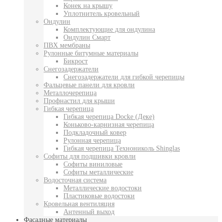
Конек на крышу
Уплотнитель кровельный
Ондулин
Комплектующие для ондулина
Ондулин Смарт
ПВХ мембраны
Рулонные битумные материалы
Бикрост
Снегозадержатели
Снегозадержатели для гибкой черепицы
Фальцевые панели для кровли
Металлочерепица
Профнастил для крыши
Гибкая черепица
Гибкая черепица Docke (Деке)
Коньково-карнизная черепица
Подкладочный ковер
Рулонная черепица
Гибкая черепица Технониколь Shinglas
Софиты для подшивки кровли
Софиты виниловые
Софиты металлические
Водосточная система
Металлические водостоки
Пластиковые водостоки
Кровельная вентиляция
Антенный выход
Фасадные материалы