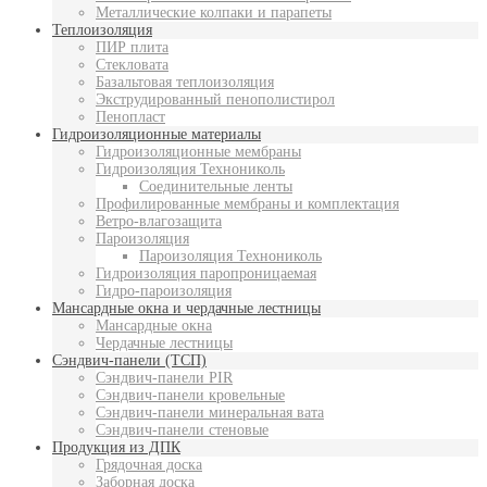
Металлические колпаки и парапеты
Теплоизоляция
ПИР плита
Стекловата
Базальтовая теплоизоляция
Экструдированный пенополистирол
Пенопласт
Гидроизоляционные материалы
Гидроизоляционные мембраны
Гидроизоляция Технониколь
Соединительные ленты
Профилированные мембраны и комплектация
Ветро-влагозащита
Пароизоляция
Пароизоляция Технониколь
Гидроизоляция паропроницаемая
Гидро-пароизоляция
Мансардные окна и чердачные лестницы
Мансардные окна
Чердачные лестницы
Сэндвич-панели (ТСП)
Сэндвич-панели PIR
Сэндвич-панели кровельные
Сэндвич-панели минеральная вата
Сэндвич-панели стеновые
Продукция из ДПК
Грядочная доска
Заборная доска