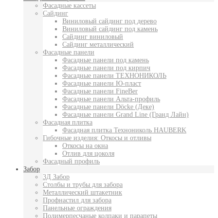
Фасадные кассеты
Сайдинг
Виниловый сайдинг под дерево
Виниловый сайдинг под камень
Сайдинг виниловый
Сайдинг металлический
Фасадные панели
Фасадные панели под камень
Фасадные панели под кирпич
Фасадные панели ТЕХНОНИКОЛЬ
Фасадные панели Ю-пласт
Фасадные панели FineBer
Фасадные панели Альта-профиль
Фасадные панели Döcke (Деке)
Фасадные панели Grand Line (Гранд Лайн)
Фасадная плитка
Фасадная плитка Технониколь HAUBERK
Гибочные изделия: Откосы и отливы
Откосы на окна
Отлив для цоколя
Фасадный профиль
Забор
3Д Забор
Столбы и трубы для забора
Металлический штакетник
Профнастил для забора
Панельные ограждения
Полимерпесчаные колпаки и парапеты