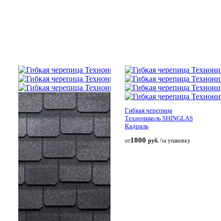
Гибкая черепица
Технониколь SHINGLAS
Кадриль
1800
от
руб.
/за упаковку