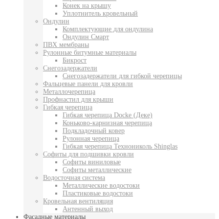
Конек на крышу
Уплотнитель кровельный
Ондулин
Комплектующие для ондулина
Ондулин Смарт
ПВХ мембраны
Рулонные битумные материалы
Бикрост
Снегозадержатели
Снегозадержатели для гибкой черепицы
Фальцевые панели для кровли
Металлочерепица
Профнастил для крыши
Гибкая черепица
Гибкая черепица Docke (Деке)
Коньково-карнизная черепица
Подкладочный ковер
Рулонная черепица
Гибкая черепица Технониколь Shinglas
Софиты для подшивки кровли
Софиты виниловые
Софиты металлические
Водосточная система
Металлические водостоки
Пластиковые водостоки
Кровельная вентиляция
Антенный выход
Фасадные материалы