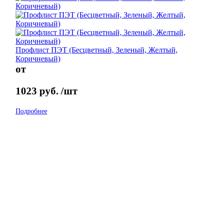
Пpoфлиcт ПЭT (Бесцветный, Зeленый, Жeлтый,
Коричнeвый)
от
1023
руб.
/шт
Подробнее