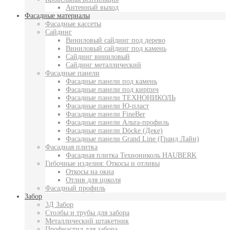
Антенный выход
Фасадные материалы
Фасадные кассеты
Сайдинг
Виниловый сайдинг под дерево
Виниловый сайдинг под камень
Сайдинг виниловый
Сайдинг металлический
Фасадные панели
Фасадные панели под камень
Фасадные панели под кирпич
Фасадные панели ТЕХНОНИКОЛЬ
Фасадные панели Ю-пласт
Фасадные панели FineBer
Фасадные панели Альта-профиль
Фасадные панели Döcke (Деке)
Фасадные панели Grand Line (Гранд Лайн)
Фасадная плитка
Фасадная плитка Технониколь HAUBERK
Гибочные изделия: Откосы и отливы
Откосы на окна
Отлив для цоколя
Фасадный профиль
Забор
3Д Забор
Столбы и трубы для забора
Металлический штакетник
Профнастил для забора