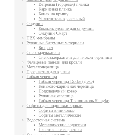
Ветровая (торцевая) планка
Карнизная планка
Конек на крышу
Уплотнитель кровельный
Ондулин
Комплектующие для ондулина
Ондулин Смарт
ПВХ мембраны
Рулонные битумные материалы
Бикрост
Снегозадержатели
Снегозадержатели для гибкой черепицы
Фальцевые панели для кровли
Металлочерепица
Профнастил для крыши
Гибкая черепица
Гибкая черепица Docke (Деке)
Коньково-карнизная черепица
Подкладочный ковер
Рулонная черепица
Гибкая черепица Технониколь Shinglas
Софиты для подшивки кровли
Софиты виниловые
Софиты металлические
Водосточная система
Металлические водостоки
Пластиковые водостоки
Кровельная вентиляция