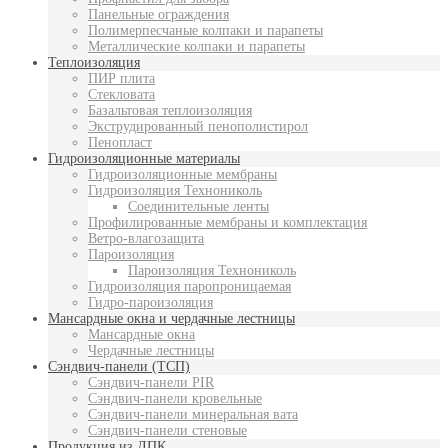
Панельные ограждения
Полимерпесчаные колпаки и парапеты
Металлические колпаки и парапеты
Теплоизоляция
ПИР плита
Стекловата
Базальтовая теплоизоляция
Экструдированный пенополистирол
Пенопласт
Гидроизоляционные материалы
Гидроизоляционные мембраны
Гидроизоляция Технониколь
Соединительные ленты
Профилированные мембраны и комплектация
Ветро-влагозащита
Пароизоляция
Пароизоляция Технониколь
Гидроизоляция паропроницаемая
Гидро-пароизоляция
Мансардные окна и чердачные лестницы
Мансардные окна
Чердачные лестницы
Сэндвич-панели (ТСП)
Сэндвич-панели PIR
Сэндвич-панели кровельные
Сэндвич-панели минеральная вата
Сэндвич-панели стеновые
Продукция из ДПК