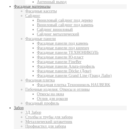
Антенный выход
Фасадные материалы
Фасадные кассеты
Сайдинг
Виниловый сайдинг под дерево
Виниловый сайдинг под камень
Сайдинг виниловый
Сайдинг металлический
Фасадные панели
Фасадные панели под камень
Фасадные панели под кирпич
Фасадные панели ТЕХНОНИКОЛЬ
Фасадные панели Ю-пласт
Фасадные панели FineBer
Фасадные панели Альта-профиль
Фасадные панели Döcke (Деке)
Фасадные панели Grand Line (Гранд Лайн)
Фасадная плитка
Фасадная плитка Технониколь HAUBERK
Гибочные изделия: Откосы и отливы
Откосы на окна
Отлив для цоколя
Фасадный профиль
Забор
3Д Забор
Столбы и трубы для забора
Металлический штакетник
Профнастил для забора