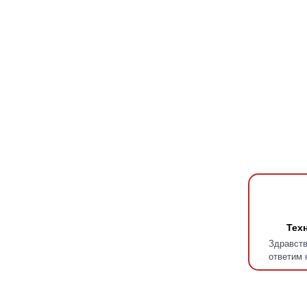
Тех
Здравств
ответим 