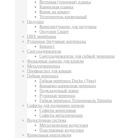
Ветровая (торцевая) планка
Карнизная планка
Конек на крышу
Уплотнитель кровельный
Ондулин
Комплектующие для ондулина
Ондулин Смарт
ПВХ мембраны
Рулонные битумные материалы
Бикрост
Снегозадержатели
Снегозадержатели для гибкой черепицы
Фальцевые панели для кровли
Металлочерепица
Профнастил для крыши
Гибкая черепица
Гибкая черепица Docke (Деке)
Коньково-карнизная черепица
Подкладочный ковер
Рулонная черепица
Гибкая черепица Технониколь Shinglas
Софиты для подшивки кровли
Софиты виниловые
Софиты металлические
Водосточная система
Металлические водостоки
Пластиковые водостоки
Кровельная вентиляция