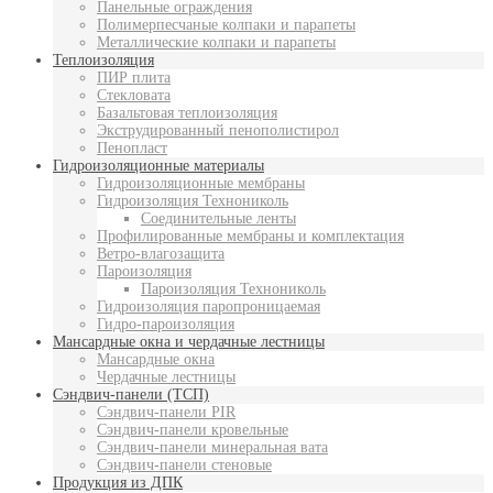
Панельные ограждения
Полимерпесчаные колпаки и парапеты
Металлические колпаки и парапеты
Теплоизоляция
ПИР плита
Стекловата
Базальтовая теплоизоляция
Экструдированный пенополистирол
Пенопласт
Гидроизоляционные материалы
Гидроизоляционные мембраны
Гидроизоляция Технониколь
Соединительные ленты
Профилированные мембраны и комплектация
Ветро-влагозащита
Пароизоляция
Пароизоляция Технониколь
Гидроизоляция паропроницаемая
Гидро-пароизоляция
Мансардные окна и чердачные лестницы
Мансардные окна
Чердачные лестницы
Сэндвич-панели (ТСП)
Сэндвич-панели PIR
Сэндвич-панели кровельные
Сэндвич-панели минеральная вата
Сэндвич-панели стеновые
Продукция из ДПК