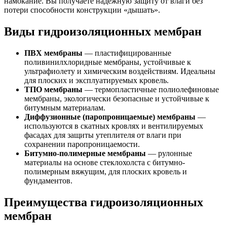
намокание. Вы получаете надежную защиту от влаги без
потери способности конструкции «дышать».
Виды гидроизоляционных мембран
ПВХ мембраны
— пластифицированные
поливинилхлоридные мембраны, устойчивые к
ультрафиолету и химическим воздействиям. Идеальны
для плоских и эксплуатируемых кровель.
ТПО мембраны
— термопластичные полиолефиновые
мембраны, экологически безопасные и устойчивые к
битумным материалам.
Диффузионные (паропроницаемые) мембраны
—
используются в скатных кровлях и вентилируемых
фасадах для защиты утеплителя от влаги при
сохранении паропроницаемости.
Битумно-полимерные мембраны
— рулонные
материалы на основе стеклохолста с битумно-
полимерным вяжущим, для плоских кровель и
фундаментов.
Преимущества гидроизоляционных
мембран