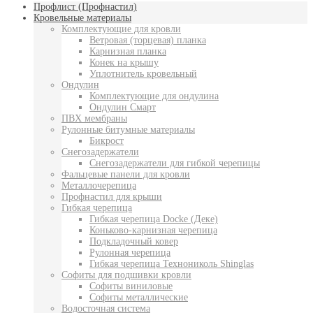
Профлист (Профнастил)
Кровельные материалы
Комплектующие для кровли
Ветровая (торцевая) планка
Карнизная планка
Конек на крышу
Уплотнитель кровельный
Ондулин
Комплектующие для ондулина
Ондулин Смарт
ПВХ мембраны
Рулонные битумные материалы
Бикрост
Снегозадержатели
Снегозадержатели для гибкой черепицы
Фальцевые панели для кровли
Металлочерепица
Профнастил для крыши
Гибкая черепица
Гибкая черепица Docke (Деке)
Коньково-карнизная черепица
Подкладочный ковер
Рулонная черепица
Гибкая черепица Технониколь Shinglas
Софиты для подшивки кровли
Софиты виниловые
Софиты металлические
Водосточная система