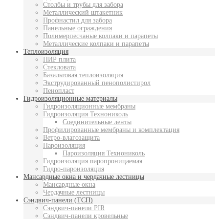
Столбы и трубы для забора
Металлический штакетник
Профнастил для забора
Панельные ограждения
Полимерпесчаные колпаки и парапеты
Металлические колпаки и парапеты
Теплоизоляция
ПИР плита
Стекловата
Базальтовая теплоизоляция
Экструдированный пенополистирол
Пенопласт
Гидроизоляционные материалы
Гидроизоляционные мембраны
Гидроизоляция Технониколь
Соединительные ленты
Профилированные мембраны и комплектация
Ветро-влагозащита
Пароизоляция
Пароизоляция Технониколь
Гидроизоляция паропроницаемая
Гидро-пароизоляция
Мансардные окна и чердачные лестницы
Мансардные окна
Чердачные лестницы
Сэндвич-панели (ТСП)
Сэндвич-панели PIR
Сэндвич-панели кровельные