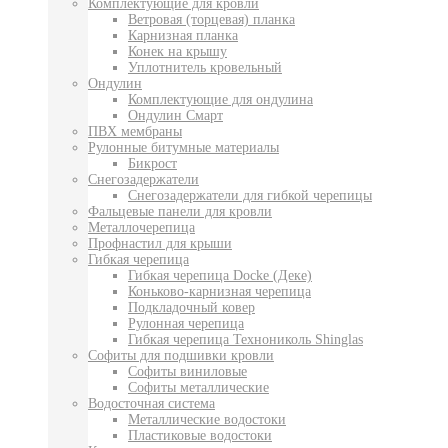
Комплектующие для кровли
Ветровая (торцевая) планка
Карнизная планка
Конек на крышу
Уплотнитель кровельный
Ондулин
Комплектующие для ондулина
Ондулин Смарт
ПВХ мембраны
Рулонные битумные материалы
Бикрост
Снегозадержатели
Снегозадержатели для гибкой черепицы
Фальцевые панели для кровли
Металлочерепица
Профнастил для крыши
Гибкая черепица
Гибкая черепица Docke (Деке)
Коньково-карнизная черепица
Подкладочный ковер
Рулонная черепица
Гибкая черепица Технониколь Shinglas
Софиты для подшивки кровли
Софиты виниловые
Софиты металлические
Водосточная система
Металлические водостоки
Пластиковые водостоки