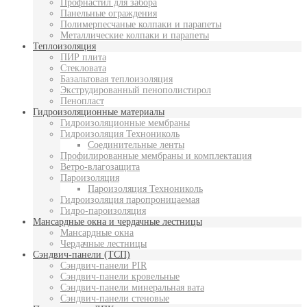
Профнастил для забора
Панельные ограждения
Полимерпесчаные колпаки и парапеты
Металлические колпаки и парапеты
Теплоизоляция
ПИР плита
Стекловата
Базальтовая теплоизоляция
Экструдированный пенополистирол
Пенопласт
Гидроизоляционные материалы
Гидроизоляционные мембраны
Гидроизоляция Технониколь
Соединительные ленты
Профилированные мембраны и комплектация
Ветро-влагозащита
Пароизоляция
Пароизоляция Технониколь
Гидроизоляция паропроницаемая
Гидро-пароизоляция
Мансардные окна и чердачные лестницы
Мансардные окна
Чердачные лестницы
Сэндвич-панели (ТСП)
Сэндвич-панели PIR
Сэндвич-панели кровельные
Сэндвич-панели минеральная вата
Сэндвич-панели стеновые