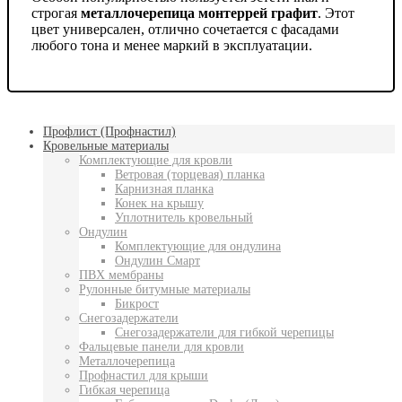
строгая
металлочерепица
монтеррей графит
. Этот
цвет универсален, отлично сочетается с фасадами
любого тона и менее маркий в эксплуатации.
Профлист (Профнастил)
Кровельные материалы
Комплектующие для кровли
Ветровая (торцевая) планка
Карнизная планка
Конек на крышу
Уплотнитель кровельный
Ондулин
Комплектующие для ондулина
Ондулин Смарт
ПВХ мембраны
Рулонные битумные материалы
Бикрост
Снегозадержатели
Снегозадержатели для гибкой черепицы
Фальцевые панели для кровли
Металлочерепица
Профнастил для крыши
Гибкая черепица