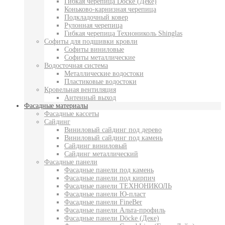
Гибкая черепица Docke (Деке)
Коньково-карнизная черепица
Подкладочный ковер
Рулонная черепица
Гибкая черепица Технониколь Shinglas
Софиты для подшивки кровли
Софиты виниловые
Софиты металлические
Водосточная система
Металлические водостоки
Пластиковые водостоки
Кровельная вентиляция
Антенный выход
Фасадные материалы
Фасадные кассеты
Сайдинг
Виниловый сайдинг под дерево
Виниловый сайдинг под камень
Сайдинг виниловый
Сайдинг металлический
Фасадные панели
Фасадные панели под камень
Фасадные панели под кирпич
Фасадные панели ТЕХНОНИКОЛЬ
Фасадные панели Ю-пласт
Фасадные панели FineBer
Фасадные панели Альта-профиль
Фасадные панели Döcke (Деке)