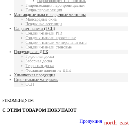
Пароизоляция Технониколь
Гидроизоляция паропроницаемая
Гидро-пароизоляция
Мансардные окна и чердачные лестницы
Мансардные окна
Чердачные лестницы
Сэндвич-панели (ТСП)
Сэндвич-панели PIR
Сэндвич-панели кровельные
Сэндвич-панели минеральная вата
Сэндвич-панели стеновые
Продукция из ДПК
Грядочная доска
Заборная доска
Террасная доска
Фасадные панели из ДПК
Химическая продукция
Строительные материалы
ОСП
РЕКОМЕНДУЕМ
С ЭТИМ ТОВАРОМ ПОКУПАЮТ
Продукция
north_east