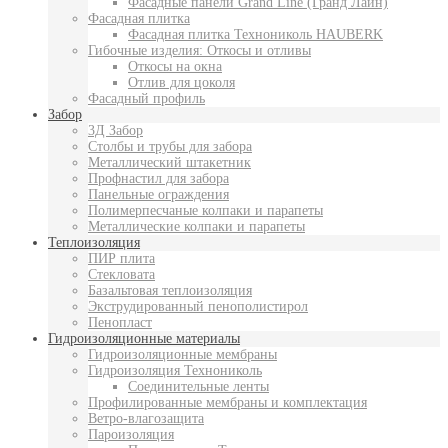
Фасадные панели Grand Line (Гранд Лайн)
Фасадная плитка
Фасадная плитка Технониколь HAUBERK
Гибочные изделия: Откосы и отливы
Откосы на окна
Отлив для цоколя
Фасадный профиль
Забор
3Д Забор
Столбы и трубы для забора
Металлический штакетник
Профнастил для забора
Панельные ограждения
Полимерпесчаные колпаки и парапеты
Металлические колпаки и парапеты
Теплоизоляция
ПИР плита
Стекловата
Базальтовая теплоизоляция
Экструдированный пенополистирол
Пенопласт
Гидроизоляционные материалы
Гидроизоляционные мембраны
Гидроизоляция Технониколь
Соединительные ленты
Профилированные мембраны и комплектация
Ветро-влагозащита
Пароизоляция