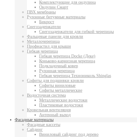
Комплектующие для ондулина
Ондулин Смарт
ПВХ мембраны
Рулонные битумные материалы
Бикрост
Снегозадержатели
Снегозадержатели для гибкой черепицы
Фальцевые панели для кровли
Металлочерепица
Профнастил для крыши
Гибкая черепица
Гибкая черепица Docke (Деке)
Коньково-карнизная черепица
Подкладочный ковер
Рулонная черепица
Гибкая черепица Технониколь Shinglas
Софиты для подшивки кровли
Софиты виниловые
Софиты металлические
Водосточная система
Металлические водостоки
Пластиковые водостоки
Кровельная вентиляция
Антенный выход
Фасадные материалы
Фасадные кассеты
Сайдинг
Виниловый сайдинг под дерево