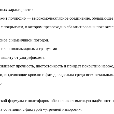
ных характеристик.
жит полиэфир — высокомолекулярное соединение, обладающее о
покрытием, в котором превосходно сбалансированы показатели
онов с изменчивой погодой.
усилен полиамидными гранулами.
защиту от ультрафиолета.
вает прочность, цветостойкость и придаёт покрытию необхо
ки, выделяющие кровлю и фасад владельца среди всех остальных.
о.
ской формулы с полиэфиром обеспечивает высокую надёжность и
 сочетании с фактурой «утренней изморози».