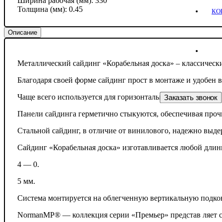
Ширина рабочая (мм):
330
Толщина (мм):
0.45
КО
Описание
Металлический сайдинг «Корабельная доска» – классическ
Благодаря своей форме сайдинг прост в монтаже и удобен в
Чаще всего используется для горизонтальной обшивки стен
Заказать зво
Панели сайдинга герметично стыкуются, обеспечивая проч
Стальной сайдинг, в отличие от винилового, надежно выде
Сайдинг «Корабельная доска» изготавливается любой длины
4 — 0.
5 мм.
Система монтируется на облегченную вертикальную подк
NormanMP® — коллекция серии «Премьер» представ ляет с