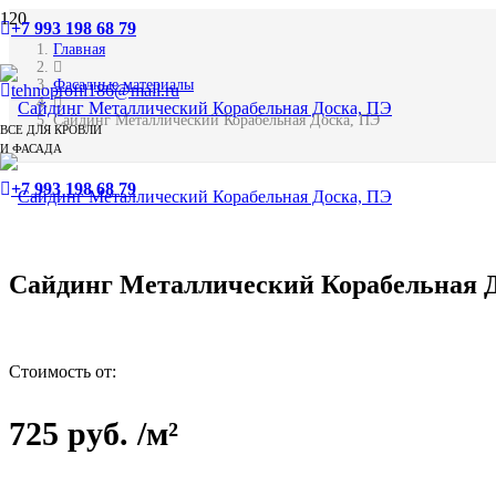
+7 993 198 68 79
Главная
Фасадные материалы
tehnoprofil186@mail.ru
Сайдинг Металлический Корабельная Доска, ПЭ
ВСЕ ДЛЯ КРОВЛИ
И ФАСАДА
+7 993 198 68 79
Сайдинг Металлический Корабельная 
Стоимость от:
725
руб.
/м²