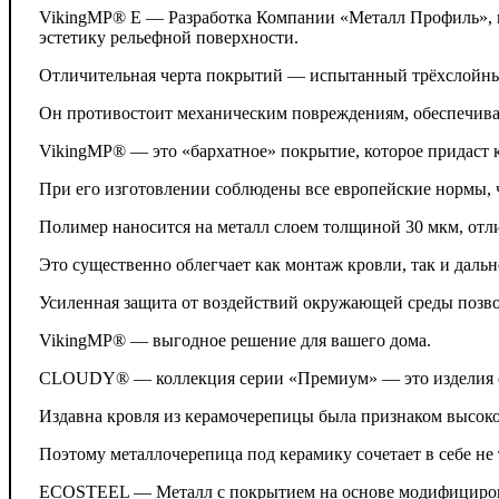
VikingMP® E — Разработка Компании «Металл Профиль», к
эстетику рельефной поверхности.
Отличительная черта покрытий — испытанный трёхслойны
Он противостоит механическим повреждениям, обеспечивае
VikingMP® — это «бархатное» покрытие, которое придаст 
При его изготовлении соблюдены все европейские нормы, 
Полимер наносится на металл слоем толщиной 30 мкм, отл
Это существенно облегчает как монтаж кровли, так и дал
Усиленная защита от воздействий окружающей среды позволя
VikingMP® — выгодное решение для вашего дома.
CLOUDY® — коллекция серии «Премиум» — это изделия с г
Издавна кровля из керамочерепицы была признаком высоког
Поэтому металлочерепица под керамику сочетает в себе не
ECOSTEEL — Металл с покрытием на основе модифициров