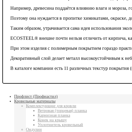
Например, древесина поддаётся влиянию влаги и мороза, г
Поэтому она нуждается в пропитке химикатами, окраске, д
Таким образом, утрачивается сама идея использования экол
ECOSTEEL® внешне почти нельзя отличить от кирпича, кам
При этом изделия с полимерным покрытием гораздо практи
Декоративный слой делает металл высокоустойчивым к не
В каталоге компании есть 11 различных текстур покрытия (
Профлист (Профнастил)
Кровельные материалы
Комплектующие для кровли
Ветровая (торцевая) планка
Карнизная планка
Конек на крышу
Уплотнитель кровельный
Ондулин