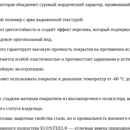
оторая объединяет суровый нордический характер, проявивший
й полимер с ярко выраженной текстурой.
т цветостойкость и создаёт эффект перелива, который подчерк
кровле оригинальный вид.
что гарантирует высокую прочность покрытия на протяжении все
ичается особой пластичностью и противостоит царапинам и ист
ьнейшую эксплуатацию.
ет использовать покрытие в диапазоне температур от -60 °С до 
ладким матовым покрытием из высокопрочного полиэстера, ко
о статуса владельца.
 только защитные свойства стали, но и премиальность внешнего
анного полиэстера ECOSTEEL® — отличная замена природному