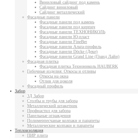
Виниловый сайдинг под камень
Сайдинг виниловый
Сайдинг металлический
Фасадные панели
Фасадные панели под камень
Фасадные панели под кирпич
Фасадные панели ТЕХНОНИКОЛЬ
Фасадные панели Ю-пласт
Фасадные панели FineBer
Фасадные панели Альта-профиль
Фасадные панели Döcke (Деке)
Фасадные панели Grand Line (Гранд Лайн)
Фасадная плитка
Фасадная плитка Технониколь HAUBERK
Гибочные изделия: Откосы и отливы
Откосы на окна
Отлив для цоколя
Фасадный профиль
Забор
3Д Забор
Столбы и трубы для забора
Металлический штакетник
Профнастил для забора
Панельные ограждения
Полимерпесчаные колпаки и парапеты
Металлические колпаки и парапеты
Теплоизоляция
ПИР плита