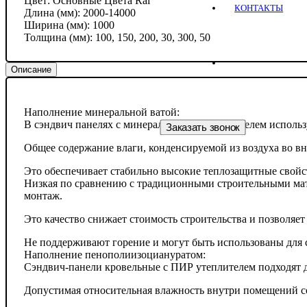
Цвет:
Основные Цвета Ral
КОНТАКТЫ
Длина (мм):
2000-14000
Ширина (мм):
1000
Толщина (мм):
100, 150, 200, 30, 300, 50
Описание
Наполнение минеральной ватой:
В сэндвич панелях с минераловатным утеплителем исполь
Заказать звонок
Общее содержание влаги, конденсируемой из воздуха во в
Это обеспечивает стабильно высокие теплозащитные свойс
Низкая по сравнению с традиционными строительными мате
монтаж.
Это качество снижает стоимость строительства и позволяет
Не поддерживают горение и могут быть использованы для 
Наполнение пенополиизоциануратом:
Сэндвич-панели кровельные с ПИР утеплителем подходят д
Допустимая относительная влажность внутри помещений со