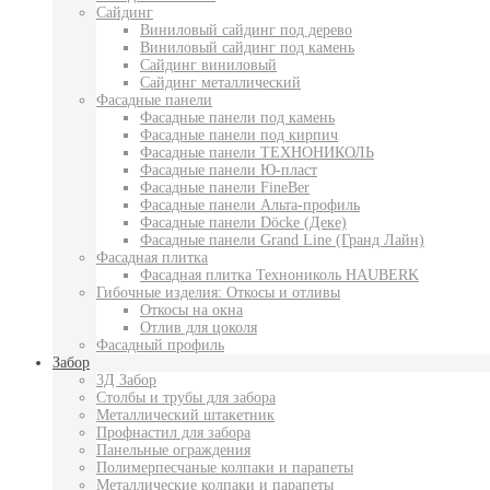
Сайдинг
Виниловый сайдинг под дерево
Виниловый сайдинг под камень
Сайдинг виниловый
Сайдинг металлический
Фасадные панели
Фасадные панели под камень
Фасадные панели под кирпич
Фасадные панели ТЕХНОНИКОЛЬ
Фасадные панели Ю-пласт
Фасадные панели FineBer
Фасадные панели Альта-профиль
Фасадные панели Döcke (Деке)
Фасадные панели Grand Line (Гранд Лайн)
Фасадная плитка
Фасадная плитка Технониколь HAUBERK
Гибочные изделия: Откосы и отливы
Откосы на окна
Отлив для цоколя
Фасадный профиль
Забор
3Д Забор
Столбы и трубы для забора
Металлический штакетник
Профнастил для забора
Панельные ограждения
Полимерпесчаные колпаки и парапеты
Металлические колпаки и парапеты