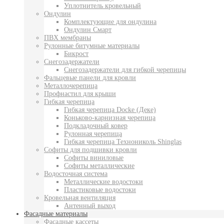
Уплотнитель кровельный
Ондулин
Комплектующие для ондулина
Ондулин Смарт
ПВХ мембраны
Рулонные битумные материалы
Бикрост
Снегозадержатели
Снегозадержатели для гибкой черепицы
Фальцевые панели для кровли
Металлочерепица
Профнастил для крыши
Гибкая черепица
Гибкая черепица Docke (Деке)
Коньково-карнизная черепица
Подкладочный ковер
Рулонная черепица
Гибкая черепица Технониколь Shinglas
Софиты для подшивки кровли
Софиты виниловые
Софиты металлические
Водосточная система
Металлические водостоки
Пластиковые водостоки
Кровельная вентиляция
Антенный выход
Фасадные материалы
Фасадные кассеты