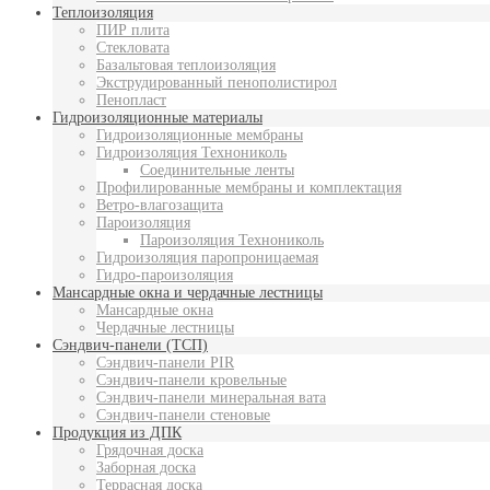
Теплоизоляция
ПИР плита
Стекловата
Базальтовая теплоизоляция
Экструдированный пенополистирол
Пенопласт
Гидроизоляционные материалы
Гидроизоляционные мембраны
Гидроизоляция Технониколь
Соединительные ленты
Профилированные мембраны и комплектация
Ветро-влагозащита
Пароизоляция
Пароизоляция Технониколь
Гидроизоляция паропроницаемая
Гидро-пароизоляция
Мансардные окна и чердачные лестницы
Мансардные окна
Чердачные лестницы
Сэндвич-панели (ТСП)
Сэндвич-панели PIR
Сэндвич-панели кровельные
Сэндвич-панели минеральная вата
Сэндвич-панели стеновые
Продукция из ДПК
Грядочная доска
Заборная доска
Террасная доска