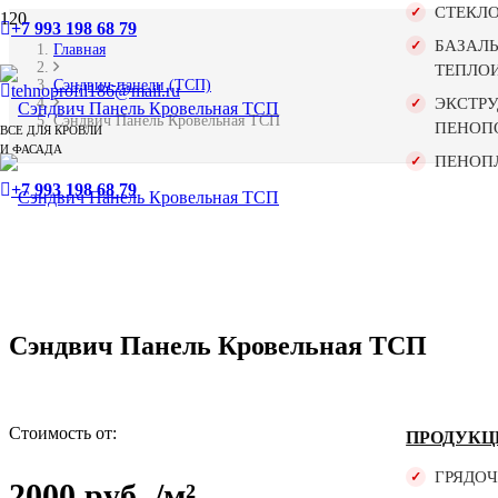
СТЕКЛ
+7 993 198 68 79
БАЗАЛ
Главная
ТЕПЛО
Сэндвич-панели (ТСП)
tehnoprofil186@mail.ru
ЭКСТР
Сэндвич Панель Кровельная ТСП
ПЕНОП
ВСЕ ДЛЯ КРОВЛИ
И ФАСАДА
ПЕНОП
+7 993 198 68 79
Сэндвич Панель Кровельная ТСП
Стоимость от:
ПРОДУКЦ
ГРЯДО
2000
руб.
/м²