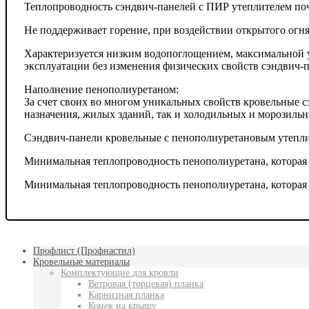
Теплопроводность сэндвич-панелей с ПИР утеплителем поч
Не поддерживает горение, при воздействии открытого огня 
Характеризуется низким водопоглощением, максимальной у
эксплуатации без изменения физических свойств сэндвич-
Наполнение пенополиуретаном:
За счет своих во многом уникальных свойств кровельные 
назначения, жилых зданий, так и холодильных и морозиль
Сэндвич-панели кровельные с пенополиуретановым утепли
Минимальная теплопроводность пенополиуретана, которая н
Минимальная теплопроводность пенополиуретана, которая н
Профлист (Профнастил)
Кровельные материалы
Комплектующие для кровли
Ветровая (торцевая) планка
Карнизная планка
Конек на крышу