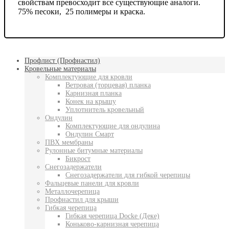
свойствам превосходит все существующие аналоги.
75% песоки, 25 полимеры и краска.
Профлист (Профнастил)
Кровельные материалы
Комплектующие для кровли
Ветровая (торцевая) планка
Карнизная планка
Конек на крышу
Уплотнитель кровельный
Ондулин
Комплектующие для ондулина
Ондулин Смарт
ПВХ мембраны
Рулонные битумные материалы
Бикрост
Снегозадержатели
Снегозадержатели для гибкой черепицы
Фальцевые панели для кровли
Металлочерепица
Профнастил для крыши
Гибкая черепица
Гибкая черепица Docke (Деке)
Коньково-карнизная черепица