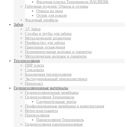
Фасадная плитка Технониколь HAUBERK
Гибочные изделия: Откосы и отливы
Откосы на окна
Отлив для цоколя
Фасадный профиль
Забор
3Д Забор
Столбы и трубы для забора
Металлический штакетник
Профнастил для забора
Панельные ограждения
Полимерпесчаные колпаки и парапеты
Металлические колпаки и парапеты
Теплоизоляция
ПИР плита
Стекловата
Базальтовая теплоизоляция
Экструдированный пенополистирол
Пенопласт
Гидроизоляционные материалы
Гидроизоляционные мембраны
Гидроизоляция Технониколь
Соединительные ленты
Профилированные мембраны и комплектация
Ветро-влагозащита
Пароизоляция
Пароизоляция Технониколь
Гидроизоляция паропроницаемая