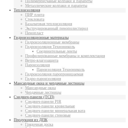
Полимерпесчаные колпаки и парапеты
Металлические колпаки и парапеты
Теплоизоляция
ПИР плита
Стекловата
Базальтовая теплоизоляция
Экструдированный пенополистирол
Пенопласт
Гидроизоляционные материалы
Гидроизоляционные мембраны
Гидроизоляция Технониколь
Соединительные ленты
Профилированные мембраны и комплектация
Ветро-влагозащита
Пароизоляция
Пароизоляция Технониколь
Гидроизоляция паропроницаемая
Гидро-пароизоляция
Мансардные окна и чердачные лестницы
Мансардные окна
Чердачные лестницы
Сэндвич-панели (ТСП)
Сэндвич-панели PIR
Сэндвич-панели кровельные
Сэндвич-панели минеральная вата
Сэндвич-панели стеновые
Продукция из ДПК
Грядочная доска