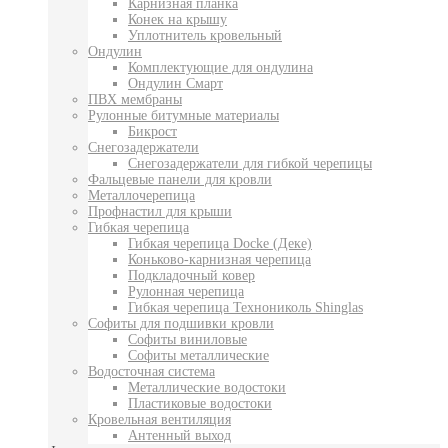
Карнизная планка
Конек на крышу
Уплотнитель кровельный
Ондулин
Комплектующие для ондулина
Ондулин Смарт
ПВХ мембраны
Рулонные битумные материалы
Бикрост
Снегозадержатели
Снегозадержатели для гибкой черепицы
Фальцевые панели для кровли
Металлочерепица
Профнастил для крыши
Гибкая черепица
Гибкая черепица Docke (Деке)
Коньково-карнизная черепица
Подкладочный ковер
Рулонная черепица
Гибкая черепица Технониколь Shinglas
Софиты для подшивки кровли
Софиты виниловые
Софиты металлические
Водосточная система
Металлические водостоки
Пластиковые водостоки
Кровельная вентиляция
Антенный выход